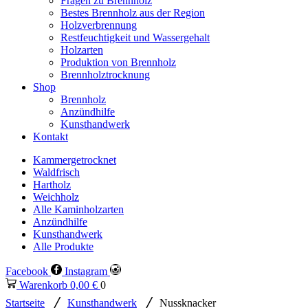
Fragen zu Brennholz
Bestes Brennholz aus der Region
Holzverbrennung
Restfeuchtigkeit und Wassergehalt
Holzarten
Produktion von Brennholz
Brennholztrocknung
Shop
Brennholz
Anzündhilfe
Kunsthandwerk
Kontakt
Kammergetrocknet
Waldfrisch
Hartholz
Weichholz
Alle Kaminholzarten
Anzündhilfe
Kunsthandwerk
Alle Produkte
Facebook
Instagram
Warenkorb
0,00
€
0
/
/
Startseite
Kunsthandwerk
Nussknacker