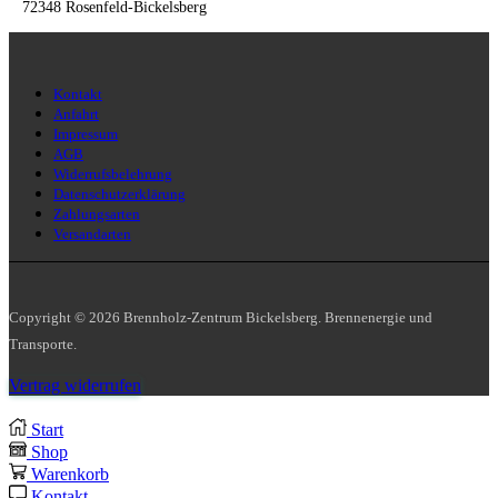
72348 Rosenfeld-Bickelsberg
Kontakt
Anfahrt
Impressum
AGB
Widerrufsbelehrung
Datenschutzerklärung
Zahlungsarten
Versandarten
Copyright © 2026 Brennholz-Zentrum Bickelsberg. Brennenergie und
Transporte.
Vertrag widerrufen
Start
Shop
Warenkorb
Kontakt