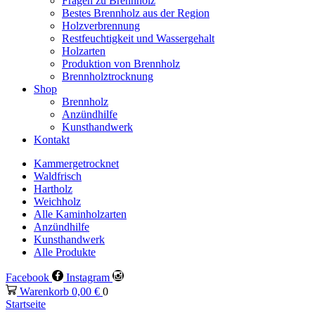
Fragen zu Brennholz
Bestes Brennholz aus der Region
Holzverbrennung
Restfeuchtigkeit und Wassergehalt
Holzarten
Produktion von Brennholz
Brennholztrocknung
Shop
Brennholz
Anzündhilfe
Kunsthandwerk
Kontakt
Kammergetrocknet
Waldfrisch
Hartholz
Weichholz
Alle Kaminholzarten
Anzündhilfe
Kunsthandwerk
Alle Produkte
Facebook
Instagram
Warenkorb
0,00
€
0
Startseite