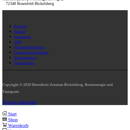
72348 Rosenfeld-Bickelsberg
Kontakt
Anfahrt
Impressum
AGB
Widerrufsbelehrung
Datenschutzerklärung
Zahlungsarten
Versandarten
Copyright © 2026 Brennholz-Zentrum Bickelsberg. Brennenergie und
Transporte.
Vertrag widerrufen
Start
Shop
Warenkorb