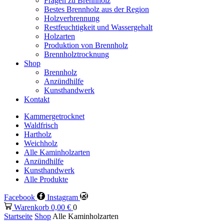
Fragen zu Brennholz
Bestes Brennholz aus der Region
Holzverbrennung
Restfeuchtigkeit und Wassergehalt
Holzarten
Produktion von Brennholz
Brennholztrocknung
Shop
Brennholz
Anzündhilfe
Kunsthandwerk
Kontakt
Kammergetrocknet
Waldfrisch
Hartholz
Weichholz
Alle Kaminholzarten
Anzündhilfe
Kunsthandwerk
Alle Produkte
Facebook
Instagram
Warenkorb
0,00
€
0
Startseite
Shop
Alle Kaminholzarten