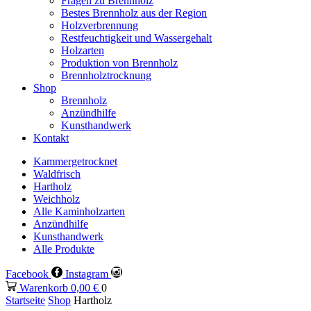
Fragen zu Brennholz
Bestes Brennholz aus der Region
Holzverbrennung
Restfeuchtigkeit und Wassergehalt
Holzarten
Produktion von Brennholz
Brennholztrocknung
Shop
Brennholz
Anzündhilfe
Kunsthandwerk
Kontakt
Kammergetrocknet
Waldfrisch
Hartholz
Weichholz
Alle Kaminholzarten
Anzündhilfe
Kunsthandwerk
Alle Produkte
Facebook
Instagram
Warenkorb
0,00
€
0
Startseite
Shop
Hartholz