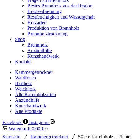
Fragen zu Brennholz
Bestes Brennholz aus der Region
Holzverbrennung
Restfeuchtigkeit und Wassergehalt
Holzarten
Produktion von Brennholz
Brennholztrocknung
Shop
Brennholz
Anzündhilfe
Kunsthandwerk
Kontakt
Kammergetrocknet
Waldfrisch
Hartholz
Weichholz
Alle Kaminholzarten
Anzündhilfe
Kunsthandwerk
Alle Produkte
Facebook
Instagram
Warenkorb
0,00
€
0
/
/
Startseite
Kammergetrocknet
50 cm Kaminholz – Fichte,