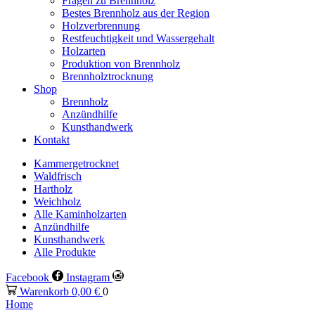
Fragen zu Brennholz
Bestes Brennholz aus der Region
Holzverbrennung
Restfeuchtigkeit und Wassergehalt
Holzarten
Produktion von Brennholz
Brennholztrocknung
Shop
Brennholz
Anzündhilfe
Kunsthandwerk
Kontakt
Kammergetrocknet
Waldfrisch
Hartholz
Weichholz
Alle Kaminholzarten
Anzündhilfe
Kunsthandwerk
Alle Produkte
Facebook
Instagram
Warenkorb
0,00
€
0
Home