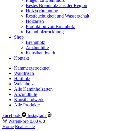
Fragen zu Brennholz
Bestes Brennholz aus der Region
Holzverbrennung
Restfeuchtigkeit und Wassergehalt
Holzarten
Produktion von Brennholz
Brennholztrocknung
Shop
Brennholz
Anzündhilfe
Kunsthandwerk
Kontakt
Kammergetrocknet
Waldfrisch
Hartholz
Weichholz
Alle Kaminholzarten
Anzündhilfe
Kunsthandwerk
Alle Produkte
Facebook
Instagram
Warenkorb
0,00
€
0
Home
Real estate